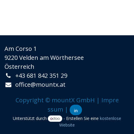
Am Corso 1
9220 Velden am Wörthersee
Österreich
+43 681 842 351 ​29
office@mountx.at
Copyright ©
mountX Gm
bH
| ​
Impre
ssum
|
​
​in
Unterstützt durch
- Erstellen Sie eine
kostenlose
Website